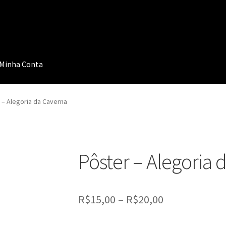
Minha Conta
 – Alegoria da Caverna
Pôster – Alegoria 
Price
R$
15,00
–
R$
20,00
range: