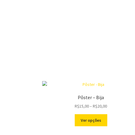
Pôster – Bija
Price
R$
15,00
–
R$
20,00
range:
Este
R$15,00
Ver opções
produto
through
tem
R$20,00