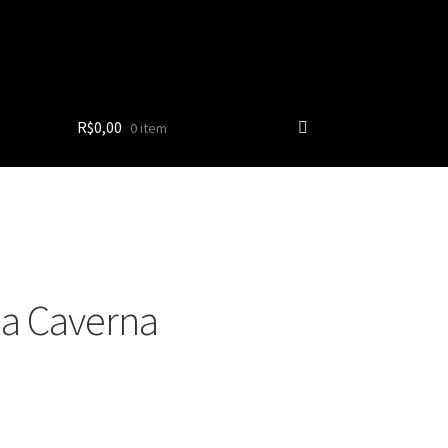
R$
0,00
0 item
da Caverna