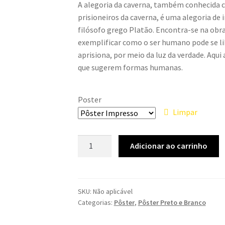
A alegoria da caverna, também conhecida c
R$15,00
prisioneiros da caverna, é uma alegoria de
through
filósofo grego Platão. Encontra-se na obra 
exemplificar como o ser humano pode se lib
R$20,00
aprisiona, por meio da luz da verdade. Aqui 
que sugerem formas humanas.
Poster
Limpar
Pôster
Adicionar ao carrinho
-
Alegoria
da
Caverna
SKU:
Não aplicável
Categorias:
Pôster
,
Pôster Preto e Branco
quantidade