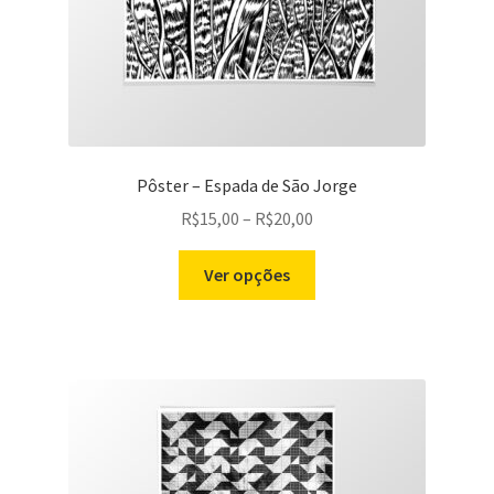
produto
Pôster – Espada de São Jorge
Price
R$
15,00
–
R$
20,00
range:
Este
R$15,00
Ver opções
produto
through
tem
R$20,00
várias
variantes.
As
opções
podem
ser