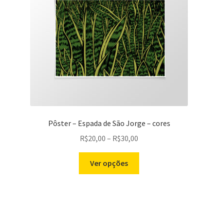
podem
ser
escolhidas
na
página
do
produto
Pôster – Espada de São Jorge – cores
Price
R$
20,00
–
R$
30,00
range:
Este
R$20,00
Ver opções
produto
through
tem
R$30,00
várias
variantes.