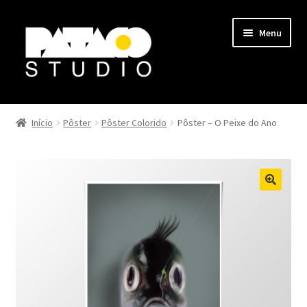
Pular
Pular
Menu
para
para
navegação
o
conteúdo
História em Quadrinhos
Início
Pôster
Pôster Colorido
Pôster – O Peixe do Ano
Expandi
Pôster
menu
descen
Minha Conta