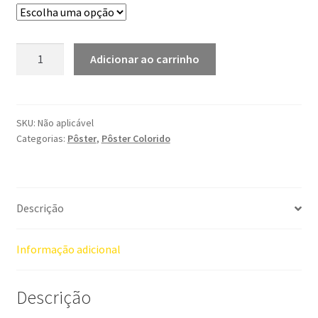
through
R$30,00
Pôster
Adicionar ao carrinho
-
O
Peixe
do
SKU:
Não aplicável
Categorias:
Pôster
,
Pôster Colorido
Ano
quantidade
Descrição
Informação adicional
Descrição