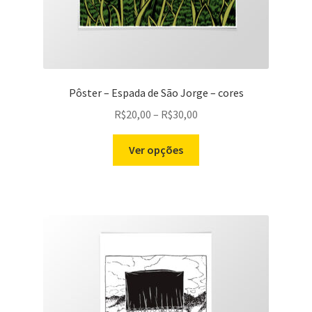
do
produto
Pôster – Espada de São Jorge – cores
Price
R$
20,00
–
R$
30,00
range:
Este
R$20,00
Ver opções
produto
through
tem
R$30,00
várias
variantes.
As
opções
podem
ser
escolhidas