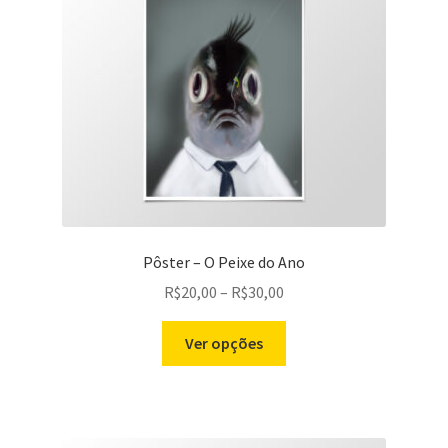
podem
ser
escolhidas
na
página
do
produto
Pôster – O Peixe do Ano
Price
R$
20,00
–
R$
30,00
range:
Este
R$20,00
Ver opções
produto
through
tem
R$30,00
várias
variantes.