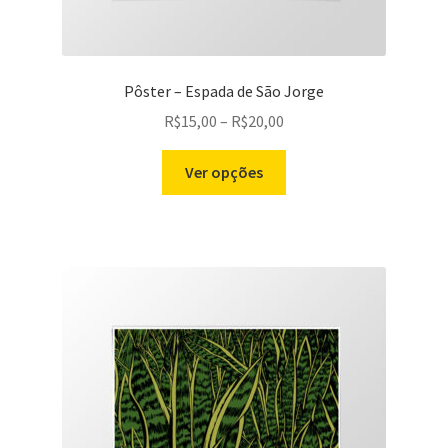
Pôster – Espada de São Jorge
Price
R$
15,00
–
R$
20,00
range:
Este
R$15,00
Ver opções
produto
through
tem
R$20,00
várias
variantes.
As
opções
podem
ser
escolhidas
na
página